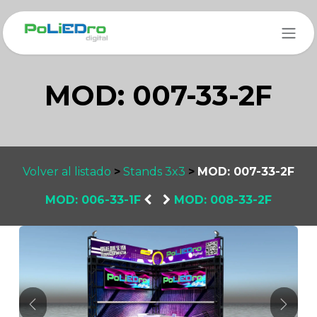
Ir al contenido
MOD: 007-33-2F
Volver al listado
>
Stands 3x3
>
MOD: 007-33-2F
MOD: 006-33-1F
​
MOD: 008-33-2F
Anterior
Sigui