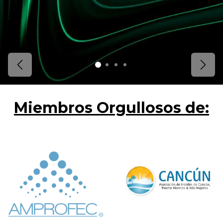
Anterior
Sigu
Miembros Orgullosos de: