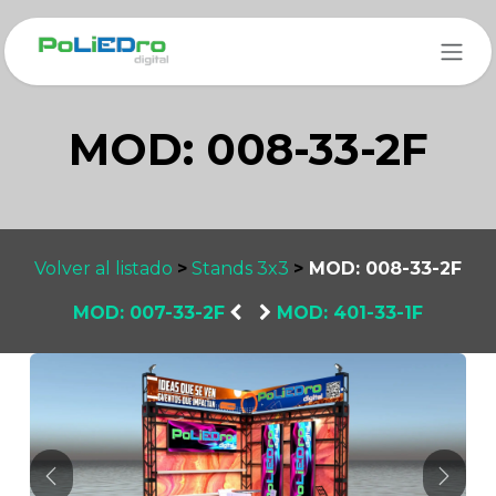
Ir al contenido
MOD: 008-33-2F
Volver al listado
>
Stands 3x3
>
MOD: 008-33-2F
MOD: 007-33-2F
​
MOD: 401-33-1F
Anterior
Sigui