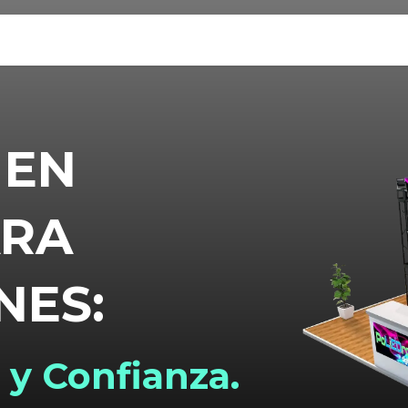
s
Extras
Contacto
Otros Servicios
 EN
ARA
NES:
 y Confianza.