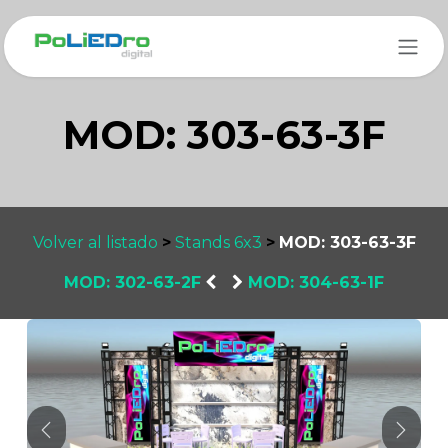
Ir al contenido
MOD: 303-63-3F
Volver al listado
>
Stands 6x3
>
MOD: 303-63-3F
MOD: 302-63-2F
​
MOD: 304-63-1F
Anterior
Sigui